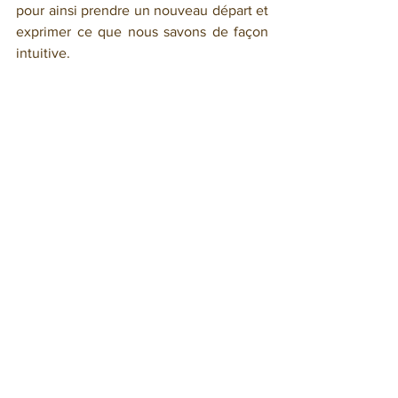
pour ainsi prendre un nouveau départ et 
exprimer ce que nous savons de façon 
intuitive.
Belle semaine,
Florence
Pour réserver une consultation en tarot 
psychologique ou une lecture de votre 
thème en Numérologie, contactez moi 
par mail à l'adresse suivante : 
florenceleglaunec@gmail.com
 ou par 
téléphone au 06 71 16 15 12.
Commentaires