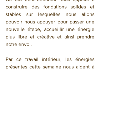
construire des fondations solides et 
stables sur lesquelles nous allons 
pouvoir nous appuyer pour passer une 
nouvelle étape, accueillir une énergie 
plus libre et créative et ainsi prendre 
notre envol. 
Par ce travail intérieur, les énergies 
présentes cette semaine nous aident à 
retrouver un sentiment de paix et 
d'équilibre nécessaire pour être à 
l'écoute de notre cœur et faire des choix 
libres et indépendants. 
Belle semaine,
Florence
Pour réserver une consultation en tarot 