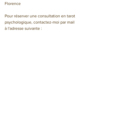
Florence  
Pour réserver une consultation en tarot 
psychologique, contactez-moi par mail 
à l'adresse suivante : 
florenceleglaunec@gmail.com
 ou par 
téléphone au 06 71 16 15 12
Commentaires
Rédigez un commentaire...