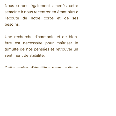
Nous serons également amenés cette 
semaine à nous recentrer en étant plus à 
l'écoute de notre corps et de ses 
besoins.
Une recherche d'harmonie et de bien-
être est nécessaire pour maîtriser le 
tumulte de nos pensées et retrouver un 
sentiment de stabilité.
Cette quête d'équilibre nous invite à 
sortir de l'agitation du monde extérieur 
en prenant le temps de nous ressourcer 
en pleine nature, de nous relaxer et de 
goûter l'instant présent.
Belle semaine,
Florence